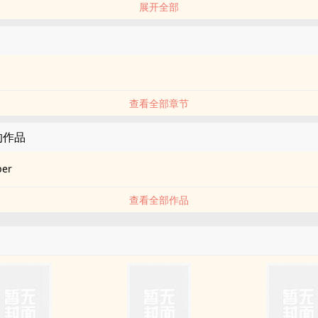
展开全部
查看全部章节
r的作品
per
查看全部作品