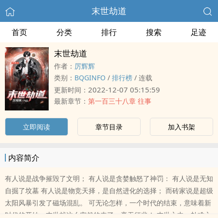
末世劫道
首页
分类
排行
搜索
足迹
末世劫道
作者：
厉辉辉
类别：
BQGINFO
/
排行榜
/
连载
2022-12-07 05:15:59
更新时间：
最新章节：
第一百三十八章 往事
立即阅读
章节目录
加入书架
内容简介
有人说是战争摧毁了文明； 有人说是贪婪触怒了神罚： 有人说是无知
自掘了坟墓 有人说是物竞天择，是自然进化的选择； 而砖家说是超级
太阳风暴引发了磁场混乱。 可无论怎样，一个时代的结束，意味着新
时代的开始，末世就这么突然的来了，毫无征兆！ 末世之中，劫难之