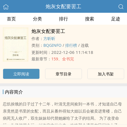
炮灰女配要罢工
首页
分类
排行
搜索
足迹
炮灰女配要罢工
作者：
方昕昕
类别：
BQGINFO
/
排行榜
/
连载
2022-12-06 11:14:18
更新时间：
最新章节：
159、全书完
立即阅读
章节目录
加入书架
内容简介
忍饥挨饿的日子过了十二年，叶清无意间捡到一本书，才知道自己母
亲竟然是书里的女配，而且从番外得知大姐以后会被卖进青楼，自己
病死无人收尸，双生妹妹却代替她嫁给了太子的结局。 为了改变命
运，为了把握命运，她决定主动出击，攻略那个遗落在民间的太子。