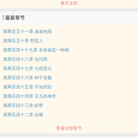
展开全部
痛哭，这个世界太不友......好了！ 没有这个超坑系统我可能早就无敌
了！ 这个超坑系统不是我的金手指，我特么是它的金手指！【展开】
最新章节
【收起】
本站提示：各位书友要是觉得《我的超坑系统》还不错的话请不要忘
第两百五十一章 凑凑热闹
记向您QQ群和微博里的朋友推荐哦！
第两百五十章 野蛮人
第两百四十十九章 本身就是一种错
第两百四十八章 先问我
第两百四十七章 七色雷云
第两百四十六章 种子名额
第两百四十五章 不知所踪
第两百四十四章 宝儿的身世
第两百四十三章 妖孽
第两百四十二章 自爆
查看全部章节