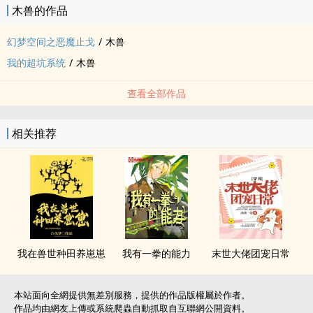
木兽的作品
幻梦空间之恶魔止戈
/
木兽
我的超坑系统
/
木兽
查看全部作品
相关推荐
我在兽世种田养崽崽
我有一拳的能力
末世大佬团宠日常
本站面向全網提供無差別服務，提供的作品版權屬於作者。
作品均由網友上傳或系統爬蟲自動抓取自互聯網公開資料。