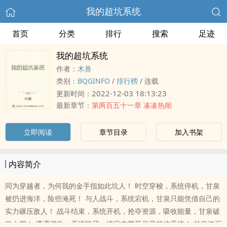
我的超坑系统
首页
分类
排行
搜索
足迹
我的超坑系统
作者：
木兽
类别：
BQGINFO
/
排行榜
/
连载
2022-12-03 18:13:23
更新时间：
最新章节：
第两百五十一章 凑凑热闹
立即阅读
章节目录
加入书架
内容简介
同为穿越者，为何我的金手指如此坑人！ 时空穿梭，系统停机，甘泉
被扔进海洋，险些淹死！ 与人战斗，系统宕机，甘泉只能凭借自己的
实力碾压敌人！ 战斗结束，系统开机，抢夺资源，吸收能量，甘泉破
口大骂！ 遭遇强敌，系统隐藏，请宿主誓死保卫超坑系统！ 甘泉掩面