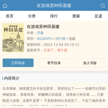
在游戏里种田基建
首页
分类
排行
搜索
足迹
在游戏里种田基建
作者：
浮邈
类别：
BQGINFO
/
排行榜
/
连载
2022-12-03 05:15:12
更新时间：
最新章节：
天凉了，请个假
立即阅读
章节目录
加入书架
内容简介
生存艰难，物资匮乏的卡洛克星球， 突然转运了—— 一款横空出世的
神秘游戏， 席卷而来。 鲜嫩爽口的蔬菜， 甜美多汁的水果 …… 只要
能进入游戏，这都不是梦！ 于是刚来的白沫也笑了， 干起了她的老本
行， 种田基建。 【种田＋基建＋女强爽文】