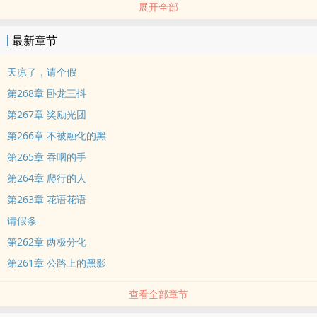
展开全部
本站提示：各位书友要是觉得《在游戏里种田基建》还不错的话请不
要忘记向您QQ群和微博里的朋友推荐哦！
最新章节
天凉了，请个假
第268章 卧龙三抖
第267章 奖励光团
第266章 不被融化的黑
第265章 吞咽的手
第264章 爬行的人
第263章 花语花语
请假条
第262章 两极分化
第261章 公路上的黑影
查看全部章节