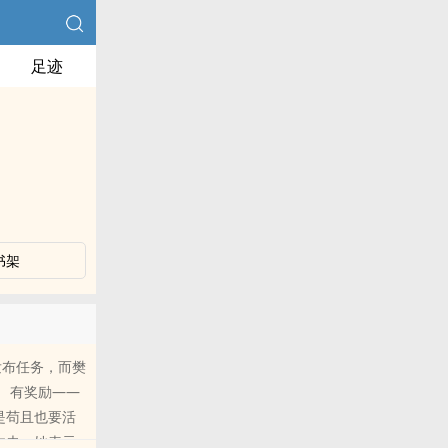
足迹
书架
发布任务，而樊
 有奖励——
是苟且也要活
丈夫，她表示