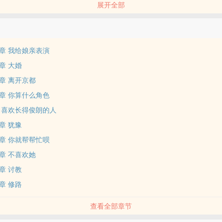
展开全部
位书友要是觉得《农门弃妇养崽日常》还不错的话请不要忘记向您QQ群
章 我给娘亲表演
章 大婚
章 离开京都
章 你算什么角色
 喜欢长得俊朗的人
章 犹豫
章 你就帮帮忙呗
章 不喜欢她
章 讨教
章 修路
查看全部章节