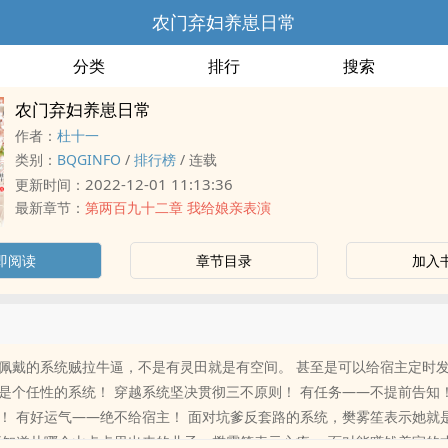
农门弃妇养崽日常
分类
排行
搜索
农门弃妇养崽日常
作者：
杜十一
类别：
BQGINFO
/
排行榜
/
连载
2022-12-01 11:13:36
更新时间：
最新章节：
第两百九十二章 我给娘亲表演
即阅读
章节目录
加入
佩戴的系统贼拉牛逼，不是有灵田就是有空间。 甚至是可以给宿主定时
是个任性的系统！ 穿越系统坚决贯彻三不原则！ 有任务——不提前告知！
！ 有好运气——绝不给宿主！ 面对坑爹反套路的系统，樊雾笙表示她就
不知道从哪个山卡卡里出来的儿子，樊雾笙表示心疼。 面对能赚钱养家的