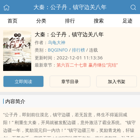
大秦：公子丹，镇守边关八年
首页
分类
排行
搜索
足迹
大秦：公子丹，镇守边关八年
作者：
乌龟大神
类别：
BQGINFO
/
排行榜
/
连载
2022-12-01 11:13:36
更新时间：
最新章节：
第六百二十七章 赢丹继位“完结”
立即阅读
章节目录
加入书架
内容简介
“公子丹，即刻前往漠北，镇守边疆，若无旨意，终生不得返回咸
阳！” 刚重生大秦，开局就被发配边疆，意外激活了霸业系统。 “镇守
边疆一年，奖励混元归一内功！” “镇守边疆三年，奖励青龙枪，轩辕
剑，至尊在手，窥视天下！” “镇守边疆五年年，奖励虎豹骑，孙子兵