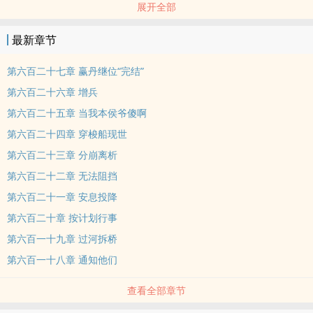
展开全部
法！” …… 八年后，秦始皇驾崩，天下大乱。 就在各路诸侯踏破咸
阳，大厦将倾之际，一杆金枪横空出世，天地为之变色！
最新章节
本站提示：各位书友要是觉得《大秦：公子丹，镇守边关八年》还不
错的话请不要忘记向您QQ群和微博里的朋友推荐哦！
第六百二十七章 赢丹继位“完结”
第六百二十六章 增兵
第六百二十五章 当我本侯爷傻啊
第六百二十四章 穿梭船现世
第六百二十三章 分崩离析
第六百二十二章 无法阻挡
第六百二十一章 安息投降
第六百二十章 按计划行事
第六百一十九章 过河拆桥
第六百一十八章 通知他们
查看全部章节