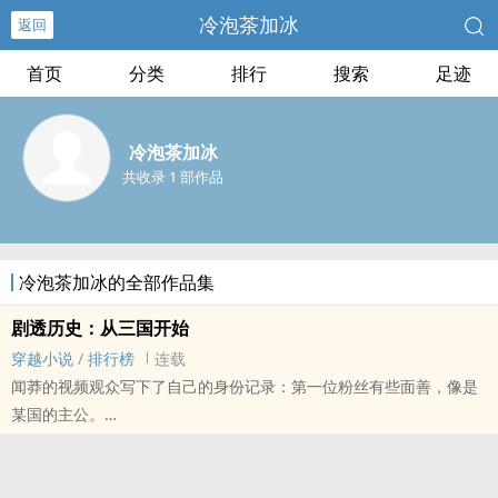
冷泡茶加冰
返回
首页
分类
排行
搜索
足迹
冷泡茶加冰
共收录 1 部作品
冷泡茶加冰的全部作品集
剧透历史：从三国开始
穿越小说
/
排行榜
连载
闻莽的视频观众写下了自己的身份记录：第一位粉丝有些面善，像是
某国的主公。
第二位粉丝屠兄戮弟，还是真命天龙。第三位粉丝欺人娘俩，朝代至
终没有一统。