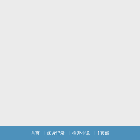
最后所有目光移向闻莽问他扮演的角色是什么？闻莽表示我是大富
豪、收藏家、鉴定家、投资人。
首页
阅读记录
搜索小说
顶部