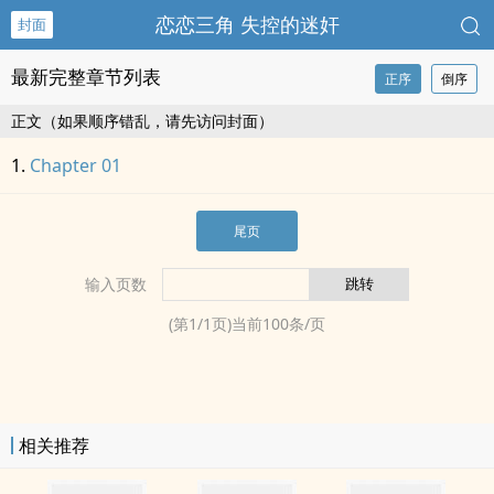
恋恋三角 失控的‍迷​​奸‎
封面
最新完整章节列表
正序
倒序
正文（如果顺序错乱，请先访问封面）
Chapter 01
尾页
输入页数
(第
1
/
1
页)当前
100
条/页
相关推荐