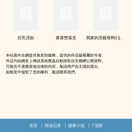
‎巨‌‎乳‌‎淫奴
黄蓉堕落史
我家的‎​‎淫‎‎贱​‍­母狗们(妈妈篇)
本站面向全網提供無差別服務，提供的作品版權屬於作者。
作品均由網友上傳或系統爬蟲自動抓取自互聯網公開資料。
可能含不適應當地法律的內容，敬請用戶自主識別退出。
如無意中侵犯了您的權利，敬請聯系我們。
首页
阅读记录
搜索小说
顶部