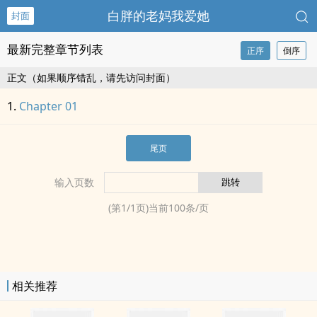
白胖的老妈我爱她
封面
最新完整章节列表
正序
倒序
正文（如果顺序错乱，请先访问封面）
Chapter 01
尾页
输入页数
(第
1
/
1
页)当前
100
条/页
相关推荐