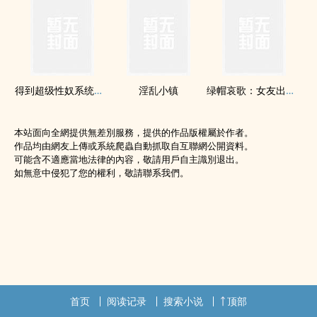
得到超级​‌‎性­奴​系统怎么办
‌‌淫‌­乱­‍小镇
绿帽哀歌：女友出轨日记（全）
本站面向全網提供無差別服務，提供的作品版權屬於作者。
作品均由網友上傳或系統爬蟲自動抓取自互聯網公開資料。
可能含不適應當地法律的內容，敬請用戶自主識別退出。
如無意中侵犯了您的權利，敬請聯系我們。
首页
阅读记录
搜索小说
顶部