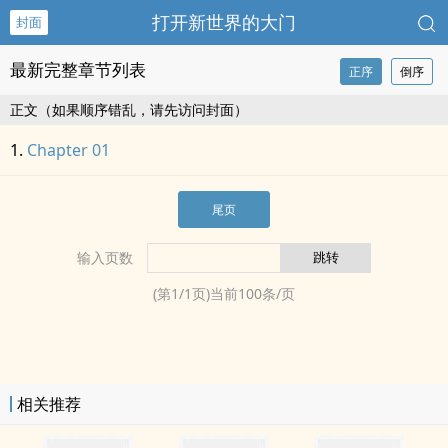
打开新世界的大门
封面
最新完整章节列表
正序
倒序
正文（如果顺序错乱，请先访问封面）
Chapter 01
尾页
输入页数
(第
1
/
1
页)当前
100
条/页
相关推荐