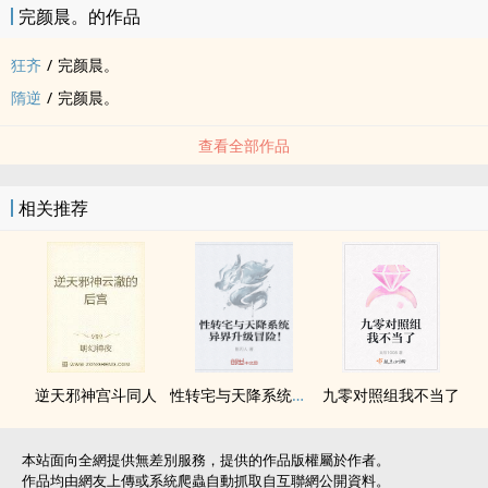
完颜晨。的作品
狂齐
/
完颜晨。
隋逆
/
完颜晨。
查看全部作品
相关推荐
逆天邪神宫斗同人
性转宅与天降系统异界升级冒险！
九零对照组我不当了
本站面向全網提供無差別服務，提供的作品版權屬於作者。
作品均由網友上傳或系統爬蟲自動抓取自互聯網公開資料。