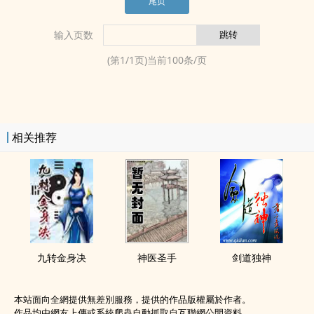
尾页
输入页数
(第
1
/
1
页)当前
100
条/页
相关推荐
九转金身决
神医圣手
剑道独神
本站面向全網提供無差別服務，提供的作品版權屬於作者。
作品均由網友上傳或系統爬蟲自動抓取自互聯網公開資料。