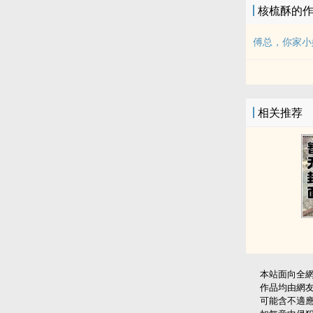
核梳酥的
傅总，你家小
相关推荐
本站面向全
作品均由網
可能含不適