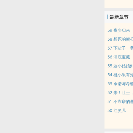
最新章节
59 夜少归来
58 想死的熊
57 下辈子
56 湖底宝藏
55 这小姑
54 桃小果有
53 承诺与考
52 来！壮
51 不靠谱的
50 红灵儿