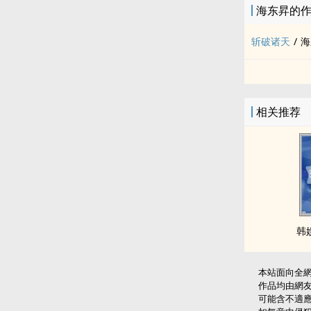
海东昇的
斩破诸天
/
海
相关推荐
韩
本站面向全
作品均由網
可能含不適