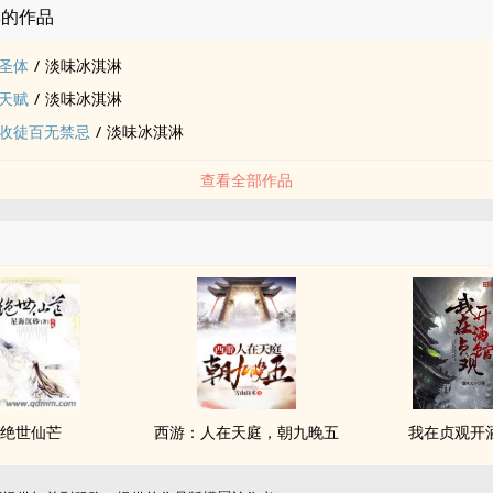
淋的作品
圣体
/
淡味冰淇淋
天赋
/
淡味冰淇淋
收徒百无禁忌
/
淡味冰淇淋
查看全部作品
绝世仙芒
西游：人在天庭，朝九晚五
我在贞观开