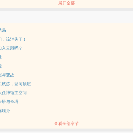
展开全部
结局
孽门，该消失了！
要加入云殿吗？
世
控
顶层与变故
通关试炼，登向顶层
第八任神锤主空间
绝帝塔与圣塔
苏远现身
查看全部章节