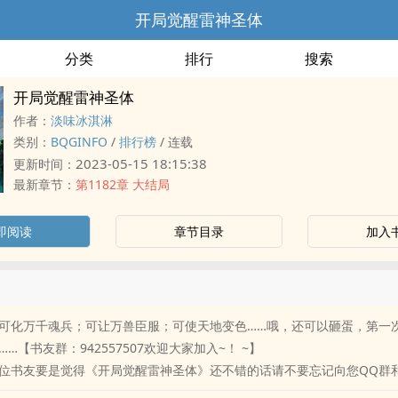
开局觉醒雷神圣体
分类
排行
搜索
开局觉醒雷神圣体
作者：
淡味冰淇淋
类别：
BQGINFO
/
排行榜
/
连载
2023-05-15 18:15:38
更新时间：
最新章节：
第1182章 大结局
即阅读
章节目录
加入
可化万千魂兵；可让万兽臣服；可使天地变色……哦，还可以砸蛋，第一
…【书友群：942557507欢迎大家加入~！ ~】
位书友要是觉得《开局觉醒雷神圣体》还不错的话请不要忘记向您QQ群