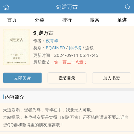
剑逆万古
首页
分类
排行
搜索
足迹
剑逆万古
作者：
夜青峰
类别：
BQGINFO
/
排行榜
/
连载
2024-09-11 05:47:45
更新时间：
最新章节：
第一百二十八章：
立即阅读
章节目录
加入书架
内容简介
天道崩塌，强者为尊，青峰在手，我要无人可欺。
本站提示：各位书友要是觉得《剑逆万古》还不错的话请不要忘记向
您QQ群和微博里的朋友推荐哦！