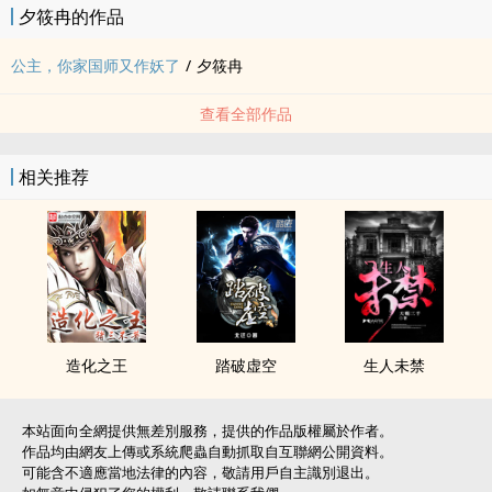
夕筱冉的作品
公主，你家国师又作妖了
/
夕筱冉
查看全部作品
相关推荐
造化之王
踏破虚空
生人未禁
本站面向全網提供無差別服務，提供的作品版權屬於作者。
作品均由網友上傳或系統爬蟲自動抓取自互聯網公開資料。
可能含不適應當地法律的內容，敬請用戶自主識別退出。